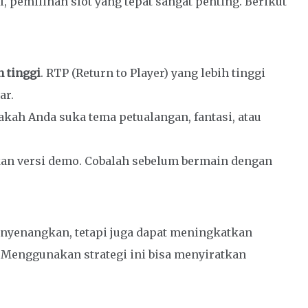
pemilihan slot yang tepat sangat penting. Berikut
 tinggi
. RTP (Return to Player) yang lebih tinggi
ar.
kah Anda suka tema petualangan, fantasi, atau
n versi demo. Cobalah sebelum bermain dengan
enyenangkan, tetapi juga dapat meningkatkan
 Menggunakan strategi ini bisa menyiratkan