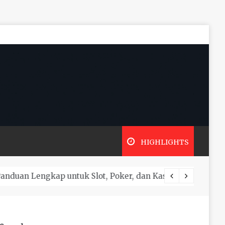
HIGHLIGHTS
Menjad