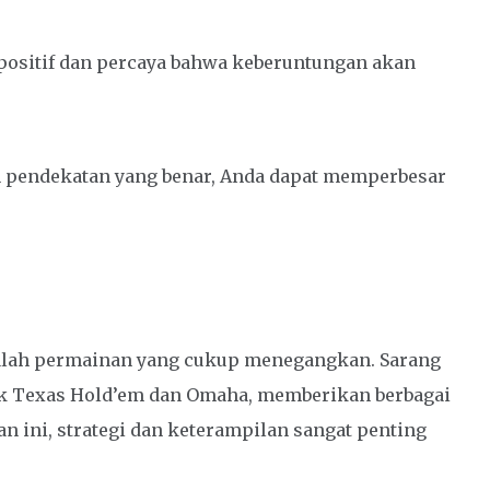
positif dan percaya bahwa keberuntungan akan
n pendekatan yang benar, Anda dapat memperbesar
dalah permainan yang cukup menegangkan. Sarang
uk Texas Hold’em dan Omaha, memberikan berbagai
 ini, strategi dan keterampilan sangat penting