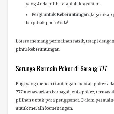
yang Anda pilih, tetaplah konsisten.
Pergi untuk Keberuntungan:
Jaga sikap 
berpihak pada Anda!
Lotere memang permainan nasib, tetapi denga
pintu keberuntungan.
Serunya Bermain Poker di Sarang 777
Bagi yang mencari tantangan mental, poker a
777 menawarkan berbagai jenis poker, termas
pilihan untuk para penggemar. Dalam permainan
untuk meraih kemenangan.