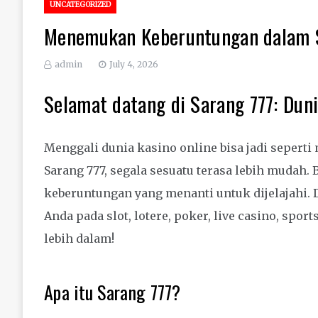
UNCATEGORIZED
Menemukan Keberuntungan dalam S
admin
July 4, 2026
Selamat datang di Sarang 777: Dun
Menggali dunia kasino online bisa jadi seperti
Sarang 777, segala sesuatu terasa lebih mudah.
keberuntungan yang menanti untuk dijelajahi.
Anda pada slot, lotere, poker, live casino, spo
lebih dalam!
Apa itu Sarang 777?