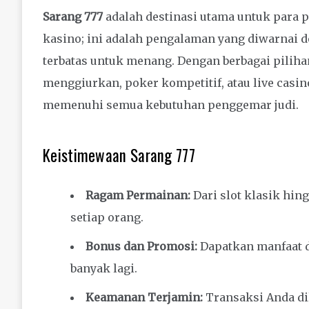
Sarang 777
adalah destinasi utama untuk para 
kasino; ini adalah pengalaman yang diwarnai 
terbatas untuk menang. Dengan berbagai pilihan
menggiurkan, poker kompetitif, atau live casi
memenuhi semua kebutuhan penggemar judi.
Keistimewaan Sarang 777
Ragam Permainan:
Dari slot klasik hin
setiap orang.
Bonus dan Promosi:
Dapatkan manfaat d
banyak lagi.
Keamanan Terjamin:
Transaksi Anda di