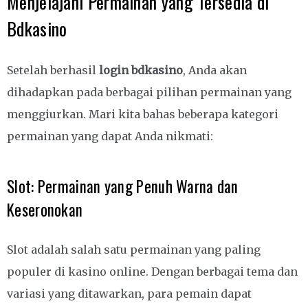
Menjelajahi Permainan yang Tersedia di
Bdkasino
Setelah berhasil
login bdkasino
, Anda akan
dihadapkan pada berbagai pilihan permainan yang
menggiurkan. Mari kita bahas beberapa kategori
permainan yang dapat Anda nikmati:
Slot: Permainan yang Penuh Warna dan
Keseronokan
Slot adalah salah satu permainan yang paling
populer di kasino online. Dengan berbagai tema dan
variasi yang ditawarkan, para pemain dapat