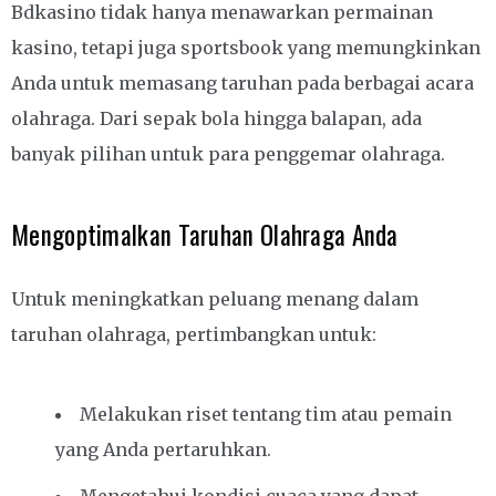
Bdkasino tidak hanya menawarkan permainan
kasino, tetapi juga sportsbook yang memungkinkan
Anda untuk memasang taruhan pada berbagai acara
olahraga. Dari sepak bola hingga balapan, ada
banyak pilihan untuk para penggemar olahraga.
Mengoptimalkan Taruhan Olahraga Anda
Untuk meningkatkan peluang menang dalam
taruhan olahraga, pertimbangkan untuk:
Melakukan riset tentang tim atau pemain
yang Anda pertaruhkan.