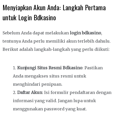
Menyiapkan Akun Anda: Langkah Pertama
untuk Login Bdkasino
Sebelum Anda dapat melakukan
login bdkasino
,
tentunya Anda perlu memiliki akun terlebih dahulu.
Berikut adalah langkah-langkah yang perlu diikuti:
Kunjungi Situs Resmi Bdkasino
: Pastikan
Anda mengakses situs resmi untuk
menghindari penipuan.
Daftar Akun
: Isi formulir pendaftaran dengan
informasi yang valid. Jangan lupa untuk
menggunakan password yang kuat.