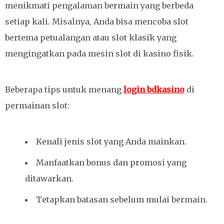
menikmati pengalaman bermain yang berbeda
setiap kali. Misalnya, Anda bisa mencoba slot
bertema petualangan atau slot klasik yang
mengingatkan pada mesin slot di kasino fisik.
Beberapa tips untuk menang
login bdkasino
di
permainan slot:
Kenali jenis slot yang Anda mainkan.
Manfaatkan bonus dan promosi yang
ditawarkan.
Tetapkan batasan sebelum mulai bermain.