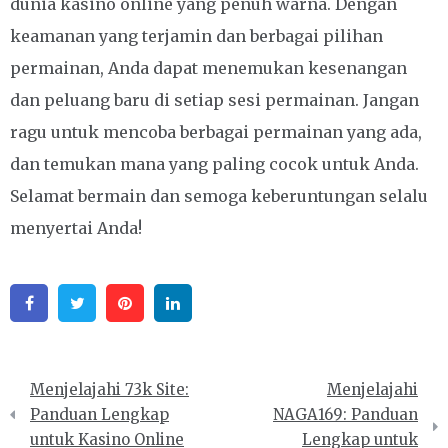
dunia kasino online yang penuh warna. Dengan
keamanan yang terjamin dan berbagai pilihan
permainan, Anda dapat menemukan kesenangan
dan peluang baru di setiap sesi permainan. Jangan
ragu untuk mencoba berbagai permainan yang ada,
dan temukan mana yang paling cocok untuk Anda.
Selamat bermain dan semoga keberuntungan selalu
menyertai Anda!
Facebook
Twitter
Pinterest
Linkedin
Post
Menjelajahi 73k Site:
Menjelajahi
navigation
Panduan Lengkap
NAGA169: Panduan
untuk Kasino Online
Lengkap untuk