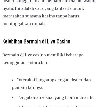
dealer sungguhan dan pemain lain dalam waktu
nyata. Ini adalah cara yang fantastis untuk
merasakan suasana kasino tanpa harus
meninggalkan rumah.
Kelebihan Bermain di Live Casino
Bermain di live casino memiliki beberapa
keunggulan, antara lain:
Interaksi langsung dengan dealer dan
pemain lainnya.
Pengalaman visual yang lebih menarik.