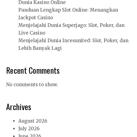
Dunia Kasino Online
Panduan Lengkap Slot Online: Menangkan
Jackpot Casino
Menjelajahi Dunia Superjago: Slot, Poker, dan
Live Casino
Menjelajahi Dunia Incesunited: Slot, Poker, dan
Lebih Banyak Lagi
Recent Comments
No comments to show.
Archives
August 2026
July 2026
June 2026