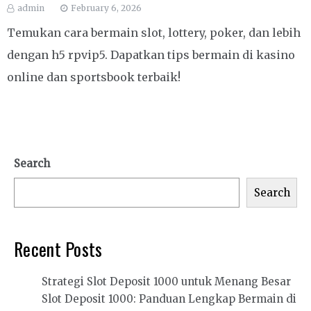
admin
February 6, 2026
Temukan cara bermain slot, lottery, poker, dan lebih
dengan h5 rpvip5. Dapatkan tips bermain di kasino
online dan sportsbook terbaik!
Search
Search
Recent Posts
Strategi Slot Deposit 1000 untuk Menang Besar
Slot Deposit 1000: Panduan Lengkap Bermain di