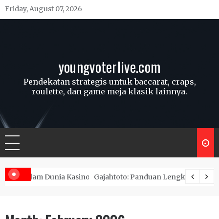
Skip
Friday, August 07, 2026
to
content
youngvoterlive.com
Pendekatan strategis untuk baccarat, craps,
roulette, dan game meja klasik lainnya.
nia Kasino Online
Gajahtoto: Panduan Lengkap untuk Slot, Poker, dan 