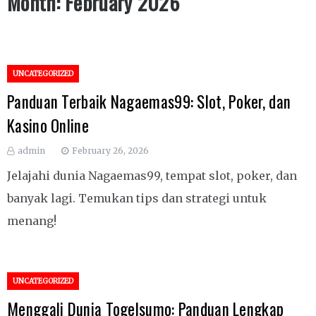
Month:
February 2026
UNCATEGORIZED
Panduan Terbaik Nagaemas99: Slot, Poker, dan
Kasino Online
admin
February 26, 2026
Jelajahi dunia Nagaemas99, tempat slot, poker, dan
banyak lagi. Temukan tips dan strategi untuk
menang!
UNCATEGORIZED
Menggali Dunia Togelsumo: Panduan Lengkap