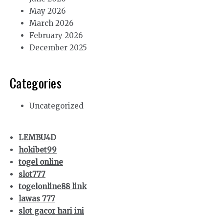
May 2026
March 2026
February 2026
December 2025
Categories
Uncategorized
LEMBU4D
hokibet99
togel online
slot777
togelonline88 link
lawas 777
slot gacor hari ini