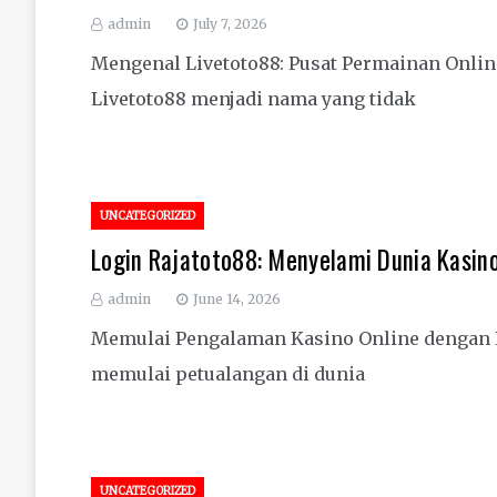
admin
July 7, 2026
Mengenal Livetoto88: Pusat Permainan Onlin
Livetoto88 menjadi nama yang tidak
UNCATEGORIZED
Login Rajatoto88: Menyelami Dunia Kasin
admin
June 14, 2026
Memulai Pengalaman Kasino Online dengan L
memulai petualangan di dunia
UNCATEGORIZED