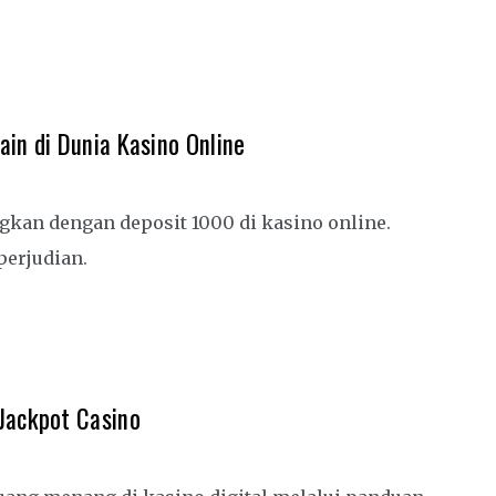
in di Dunia Kasino Online
kan dengan deposit 1000 di kasino online.
perjudian.
Jackpot Casino