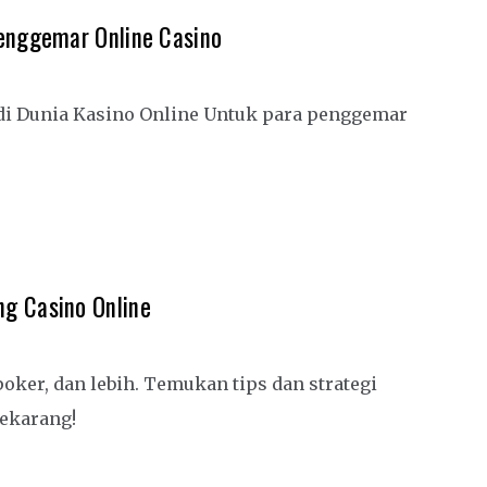
enggemar Online Casino
di Dunia Kasino Online Untuk para penggemar
g Casino Online
 poker, dan lebih. Temukan tips dan strategi
ekarang!