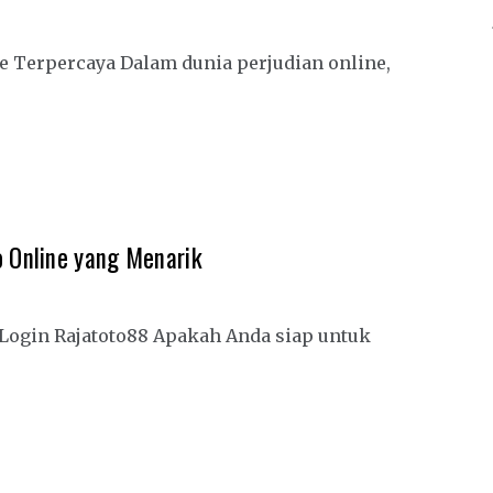
e Terpercaya Dalam dunia perjudian online,
o Online yang Menarik
ogin Rajatoto88 Apakah Anda siap untuk