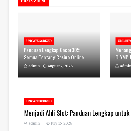
Posts Slider
UNCATEGORIZED
UNCATE
Panduan Lengkap Gacor305:
Menangk
Semua Tentang Casino Online
OLYMPU
admin
August 7, 2026
admi
UNCATEGORIZED
Menjadi Ahli Slot: Panduan Lengkap untuk
admin
July 15, 2026