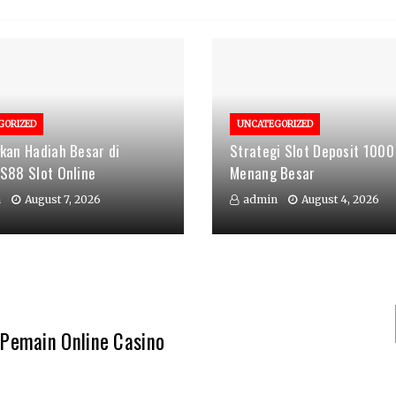
GORIZED
UNCATEGORIZED
an Hadiah Besar di
Strategi Slot Deposit 1000
S88 Slot Online
Menang Besar
n
August 7, 2026
admin
August 4, 2026
 Pemain Online Casino