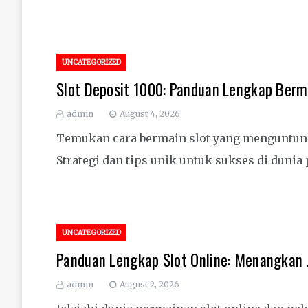
UNCATEGORIZED
Slot Deposit 1000: Panduan Lengkap Berma
admin
August 4, 2026
Temukan cara bermain slot yang menguntung
Strategi dan tips unik untuk sukses di dunia 
UNCATEGORIZED
Panduan Lengkap Slot Online: Menangkan 
admin
August 2, 2026