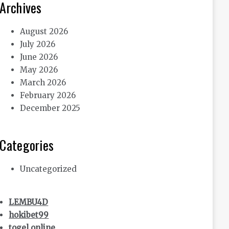
Archives
August 2026
July 2026
June 2026
May 2026
March 2026
February 2026
December 2025
Categories
Uncategorized
LEMBU4D
hokibet99
togel online