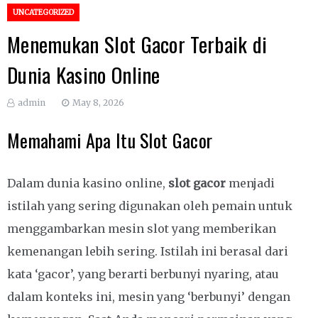
UNCATEGORIZED
Menemukan Slot Gacor Terbaik di
Dunia Kasino Online
admin
May 8, 2026
Memahami Apa Itu Slot Gacor
Dalam dunia kasino online,
slot gacor
menjadi
istilah yang sering digunakan oleh pemain untuk
menggambarkan mesin slot yang memberikan
kemenangan lebih sering. Istilah ini berasal dari
kata ‘gacor’, yang berarti berbunyi nyaring, atau
dalam konteks ini, mesin yang ‘berbunyi’ dengan