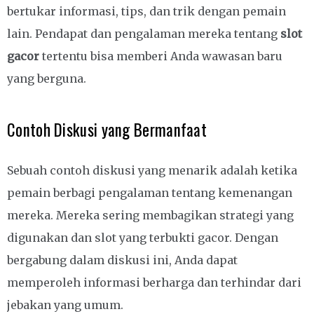
bertukar informasi, tips, dan trik dengan pemain
lain. Pendapat dan pengalaman mereka tentang
slot
gacor
tertentu bisa memberi Anda wawasan baru
yang berguna.
Contoh Diskusi yang Bermanfaat
Sebuah contoh diskusi yang menarik adalah ketika
pemain berbagi pengalaman tentang kemenangan
mereka. Mereka sering membagikan strategi yang
digunakan dan slot yang terbukti gacor. Dengan
bergabung dalam diskusi ini, Anda dapat
memperoleh informasi berharga dan terhindar dari
jebakan yang umum.