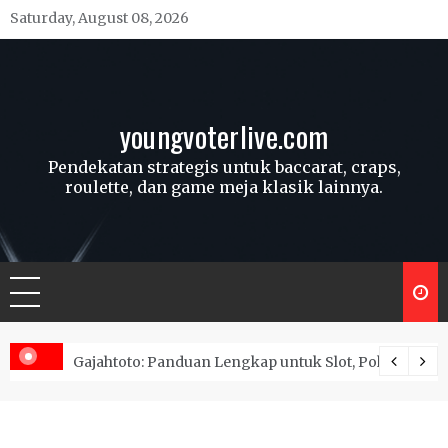
Skip
Saturday, August 08, 2026
to
content
youngvoterlive.com
Pendekatan strategis untuk baccarat, craps,
roulette, dan game meja klasik lainnya.
ia Kasino Online
Gajahtoto: Panduan Lengkap untuk Slot, Poker, dan K