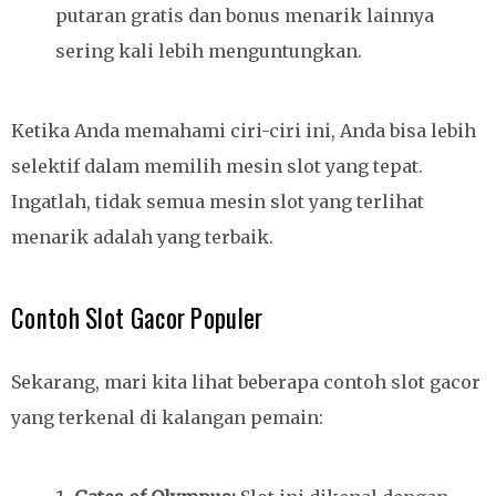
putaran gratis dan bonus menarik lainnya
sering kali lebih menguntungkan.
Ketika Anda memahami ciri-ciri ini, Anda bisa lebih
selektif dalam memilih mesin slot yang tepat.
Ingatlah, tidak semua mesin slot yang terlihat
menarik adalah yang terbaik.
Contoh Slot Gacor Populer
Sekarang, mari kita lihat beberapa contoh slot gacor
yang terkenal di kalangan pemain: