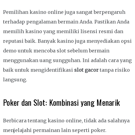
Pemilihan kasino online juga sangat berpengaruh
terhadap pengalaman bermain Anda. Pastikan Anda
memilih kasino yang memiliki lisensi resmi dan
reputasi baik. Banyak kasino juga menyediakan opsi
demo untuk mencoba slot sebelum bermain
menggunakan uang sungguhan. Ini adalah cara yang
baik untuk mengidentifikasi
slot gacor
tanpa risiko
langsung.
Poker dan Slot: Kombinasi yang Menarik
Berbicara tentang kasino online, tidak ada salahnya
menjelajahi permainan lain seperti poker.