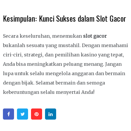
Kesimpulan: Kunci Sukses dalam Slot Gacor
Secara keseluruhan, menemukan
slot gacor
bukanlah sesuatu yang mustahil. Dengan memahami
ciri-ciri, strategi, dan pemilihan kasino yang tepat,
Anda bisa meningkatkan peluang menang. Jangan
lupa untuk selalu mengelola anggaran dan bermain
dengan bijak. Selamat bermain dan semoga
keberuntungan selalu menyertai Anda!
Facebook
Twitter
Pinterest
Linkedin