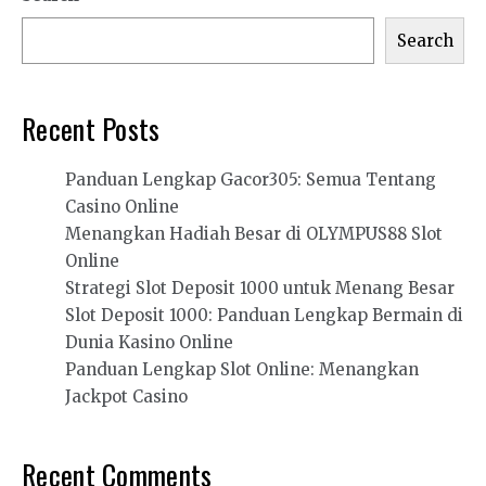
Search
Recent Posts
Panduan Lengkap Gacor305: Semua Tentang
Casino Online
Menangkan Hadiah Besar di OLYMPUS88 Slot
Online
Strategi Slot Deposit 1000 untuk Menang Besar
Slot Deposit 1000: Panduan Lengkap Bermain di
Dunia Kasino Online
Panduan Lengkap Slot Online: Menangkan
Jackpot Casino
Recent Comments