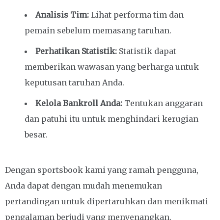
Analisis Tim:
Lihat performa tim dan
pemain sebelum memasang taruhan.
Perhatikan Statistik:
Statistik dapat
memberikan wawasan yang berharga untuk
keputusan taruhan Anda.
Kelola Bankroll Anda:
Tentukan anggaran
dan patuhi itu untuk menghindari kerugian
besar.
Dengan sportsbook kami yang ramah pengguna,
Anda dapat dengan mudah menemukan
pertandingan untuk dipertaruhkan dan menikmati
pengalaman berjudi yang menyenangkan.