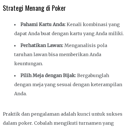
Strategi Menang di Poker
Pahami Kartu Anda:
Kenali kombinasi yang
dapat Anda buat dengan kartu yang Anda miliki.
Perhatikan Lawan:
Menganalisis pola
taruhan lawan bisa memberikan Anda
keuntungan.
Pilih Meja dengan Bijak:
Bergabunglah
dengan meja yang sesuai dengan keterampilan
Anda.
Praktik dan pengalaman adalah kunci untuk sukses
dalam poker. Cobalah mengikuti turnamen yang