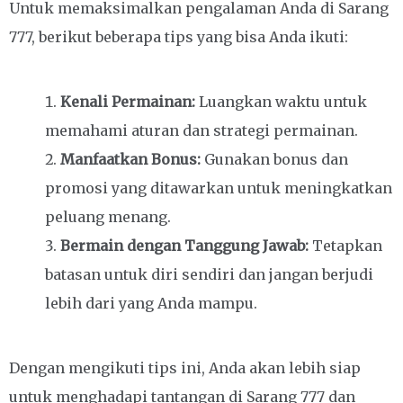
Untuk memaksimalkan pengalaman Anda di Sarang
777, berikut beberapa tips yang bisa Anda ikuti:
Kenali Permainan:
Luangkan waktu untuk
memahami aturan dan strategi permainan.
Manfaatkan Bonus:
Gunakan bonus dan
promosi yang ditawarkan untuk meningkatkan
peluang menang.
Bermain dengan Tanggung Jawab:
Tetapkan
batasan untuk diri sendiri dan jangan berjudi
lebih dari yang Anda mampu.
Dengan mengikuti tips ini, Anda akan lebih siap
untuk menghadapi tantangan di Sarang 777 dan