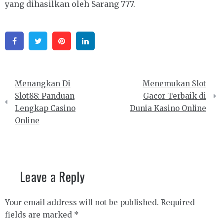
yang dihasilkan oleh Sarang 777.
Facebook
Twitter
Pinterest
Linkedin
Post
Menangkan Di
Menemukan Slot
navigation
Slot88: Panduan
Gacor Terbaik di
Lengkap Casino
Dunia Kasino Online
Online
Leave a Reply
Your email address will not be published.
Required
fields are marked
*