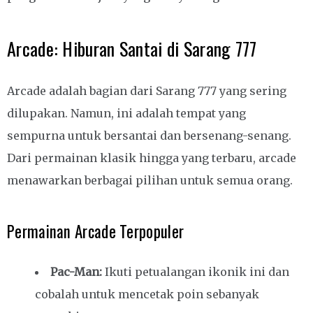
Arcade: Hiburan Santai di Sarang 777
Arcade adalah bagian dari Sarang 777 yang sering
dilupakan. Namun, ini adalah tempat yang
sempurna untuk bersantai dan bersenang-senang.
Dari permainan klasik hingga yang terbaru, arcade
menawarkan berbagai pilihan untuk semua orang.
Permainan Arcade Terpopuler
Pac-Man:
Ikuti petualangan ikonik ini dan
cobalah untuk mencetak poin sebanyak