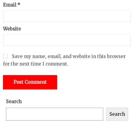
Email
*
Website
Save my name, email, and website in this browser
for the next time I comment.
Search
Search