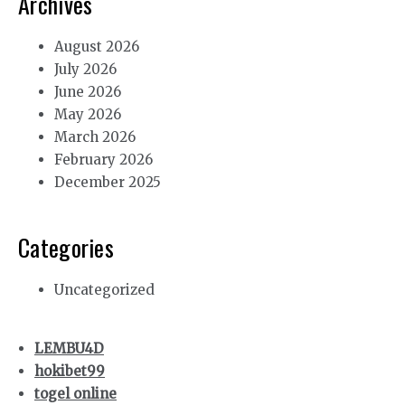
Archives
August 2026
July 2026
June 2026
May 2026
March 2026
February 2026
December 2025
Categories
Uncategorized
LEMBU4D
hokibet99
togel online