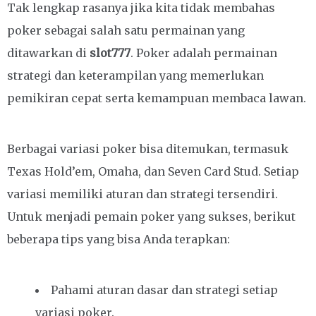
Tak lengkap rasanya jika kita tidak membahas
poker sebagai salah satu permainan yang
ditawarkan di
slot777
. Poker adalah permainan
strategi dan keterampilan yang memerlukan
pemikiran cepat serta kemampuan membaca lawan.
Berbagai variasi poker bisa ditemukan, termasuk
Texas Hold’em, Omaha, dan Seven Card Stud. Setiap
variasi memiliki aturan dan strategi tersendiri.
Untuk menjadi pemain poker yang sukses, berikut
beberapa tips yang bisa Anda terapkan:
Pahami aturan dasar dan strategi setiap
variasi poker.