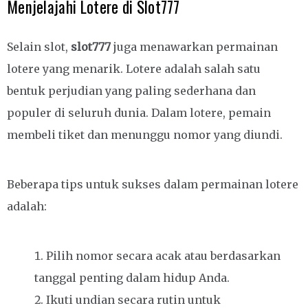
Menjelajahi Lotere di Slot777
Selain slot,
slot777
juga menawarkan permainan
lotere yang menarik. Lotere adalah salah satu
bentuk perjudian yang paling sederhana dan
populer di seluruh dunia. Dalam lotere, pemain
membeli tiket dan menunggu nomor yang diundi.
Beberapa tips untuk sukses dalam permainan lotere
adalah:
Pilih nomor secara acak atau berdasarkan
tanggal penting dalam hidup Anda.
Ikuti undian secara rutin untuk