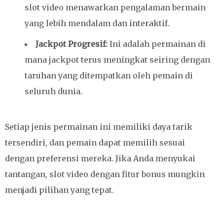
slot video menawarkan pengalaman bermain
yang lebih mendalam dan interaktif.
Jackpot Progresif:
Ini adalah permainan di
mana jackpot terus meningkat seiring dengan
taruhan yang ditempatkan oleh pemain di
seluruh dunia.
Setiap jenis permainan ini memiliki daya tarik
tersendiri, dan pemain dapat memilih sesuai
dengan preferensi mereka. Jika Anda menyukai
tantangan, slot video dengan fitur bonus mungkin
menjadi pilihan yang tepat.