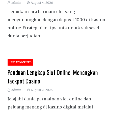
admin
August 4, 2026
Temukan cara bermain slot yang
menguntungkan dengan deposit 1000 di kasino
online. Strategi dan tips unik untuk sukses di
dunia perjudian.
UNCATEGORIZED
Panduan Lengkap Slot Online: Menangkan
Jackpot Casino
admin
August 2, 2026
Jelajahi dunia permainan slot online dan
peluang menang di kasino digital melalui