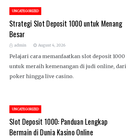
UNCATEGORIZED
Strategi Slot Deposit 1000 untuk Menang
Besar
admin
August 4, 2026
Pelajari cara memanfaatkan slot deposit 1000
untuk meraih kemenangan di judi online, dari
poker hingga live casino.
UNCATEGORIZED
Slot Deposit 1000: Panduan Lengkap
Bermain di Dunia Kasino Online