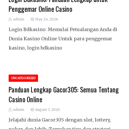
Penggemar Online Casino
admin
May 24, 2026
Login Bdkasino: Memulai Petualangan Anda di
Dunia Kasino Online Untuk para penggemar
kasino, login bdkasino
UNCATEGORIZED
Panduan Lengkap Gacor305: Semua Tentang
Casino Online
admin
August 7, 2026
Jelajahi dunia Gacor305 dengan slot, lottery,