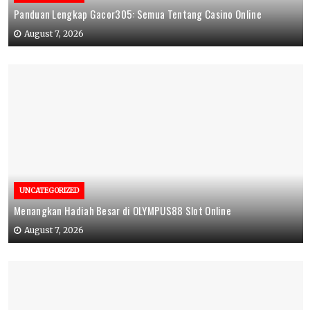
Panduan Lengkap Gacor305: Semua Tentang Casino Online
August 7, 2026
UNCATEGORIZED
Menangkan Hadiah Besar di OLYMPUS88 Slot Online
August 7, 2026