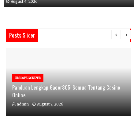
August 4, 2026
Posts Slider
UNCATEGORIZED
Panduan Lengkap Gacor305: Semua Tentang Casino
Online
admin
August 7, 2026