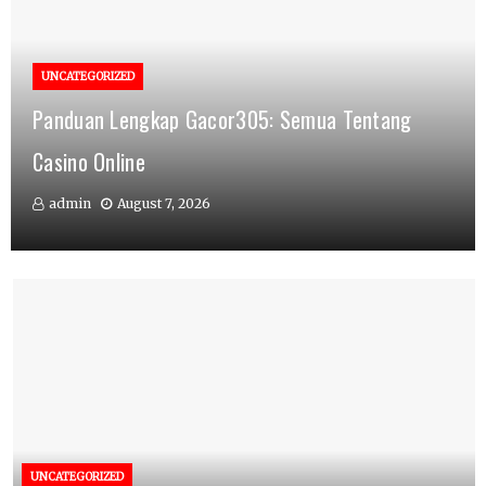
UNCATEGORIZED
UNCATEGORIZED
Panduan Lengkap Gacor305: Semua Tentang
Menangkan Hadiah Besar di OLYMPUS88 Slot
UNCATEGORIZED
Casino Online
Online
Strategi Slot Deposit 1000 untuk Menang Besar
admin
admin
admin
August 7, 2026
August 7, 2026
August 4, 2026
UNCATEGORIZED